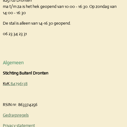
8251 GJ Dronten
ma t/m za is het hek geopend van 10:00 - 16:30.
Op zondag van
14:00 - 16:30
De stal is alleen van 14-16.30 geopend.
06 23 34 23 31
Algemeen
Stichting Buiten! Dronten
KvK
84796138
RSIN nr:
863374256
Gedragsregels
Privacy statement