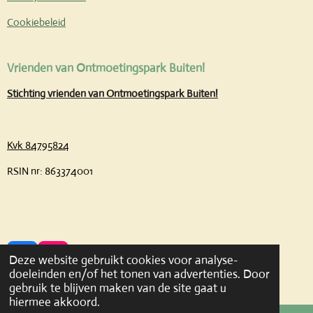
Cookiebeleid
Vrienden van Ontmoetingspark Buiten!
Stichting vrienden van Ontmoetingspark Buiten!
Kvk 84795824
RSIN nr: 863374001
Deze website gebruikt cookies voor analyse-
F
I
doeleinden en/of het tonen van advertenties. Door
A
N
© 2023 Ontmoetingspark Buiten!
gebruik te blijven maken van de site gaat u
C
S
hiermee akkoord.
E
T