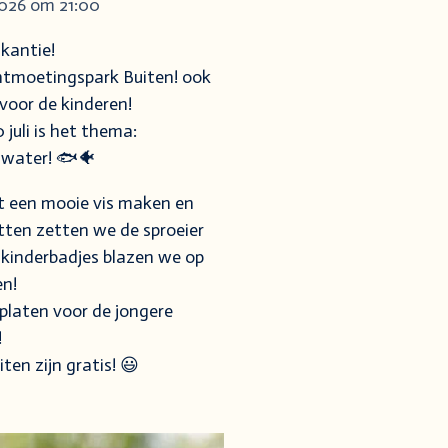
 2026 om 21:00
akantie!
Ontmoetingspark Buiten! ook
 voor de kinderen!
juli is het thema:
t water! 🐟🐠
t een mooie vis maken en
tten zetten we de sproeier
 kinderbadjes blazen we op
en!
rplaten voor de jongere
!
ten zijn gratis! 😃