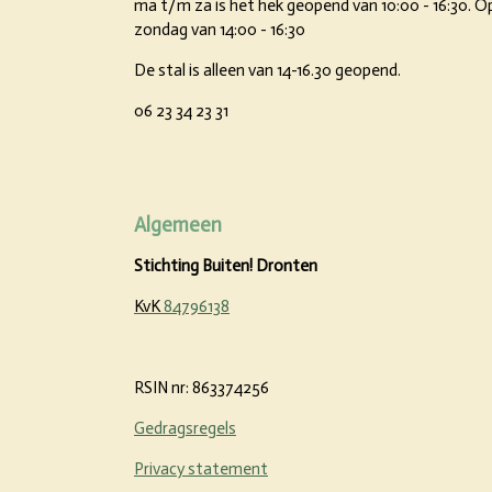
ma t/m za is het hek geopend van 10:00 - 16:30.
O
zondag van 14:00 - 16:30
De stal is alleen van 14-16.30 geopend.
06 23 34 23 31
Algemeen
Stichting Buiten! Dronten
KvK
84796138
RSIN nr:
863374256
Gedragsregels
Privacy statement