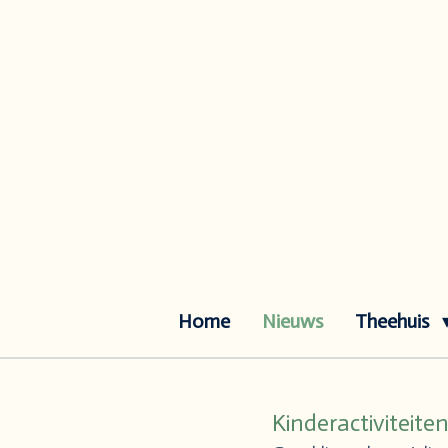
Ga
direct
naar
de
hoofdinhoud
Home
Nieuws
Theehuis
Kinderactiviteite