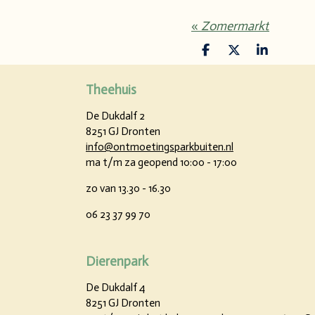
«
Zomermarkt
D
D
S
E
E
H
L
E
A
Theehuis
E
L
R
N
E
De Dukdalf 2
8251 GJ Dronten
info@ontmoetingsparkbuiten.nl
ma t/m za geopend 10:00 - 17:00
zo van 13.30 - 16.30
06 23 37 99 70
Dierenpark
De Dukdalf 4
8251 GJ Dronten