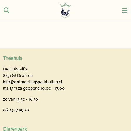
Ga
direct
naar
de
hoofdinhoud
Theehuis
De Dukdalf 2
8251 GJ Dronten
info@ontmoetingsparkbuiten.nl
ma t/m za geopend 10:00 - 17:00
zo van 13.30 - 16.30
06 23 37 99 70
Dierenpark