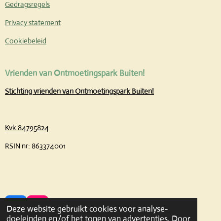
Gedragsregels
Privacy statement
Cookiebeleid
Vrienden van Ontmoetingspark Buiten!
Stichting vrienden van Ontmoetingspark Buiten!
Kvk 84795824
RSIN nr: 863374001
Deze website gebruikt cookies voor analyse-
F
I
doeleinden en/of het tonen van advertenties. Door
A
N